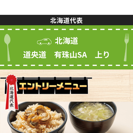
北海道代表
北海道
道央道 有珠山SA 上り