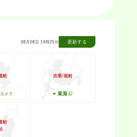
更新する
08月08日 14時25分
規制
渋滞/規制
東
東海
ブカメラ
規制
止