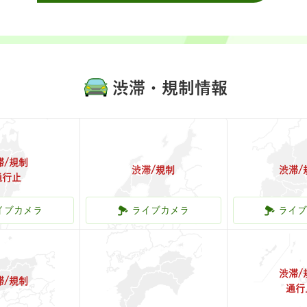
渋滞・規制情報
滞/規制
渋滞/規制
渋滞/
通行止
東北
信越・北陸
関
イブカメラ
ライブカメラ
ライ
渋滞/
滞/規制
通行