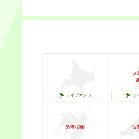
渋
北海道
ライブカメラ
ラ
渋滞/規制
渋