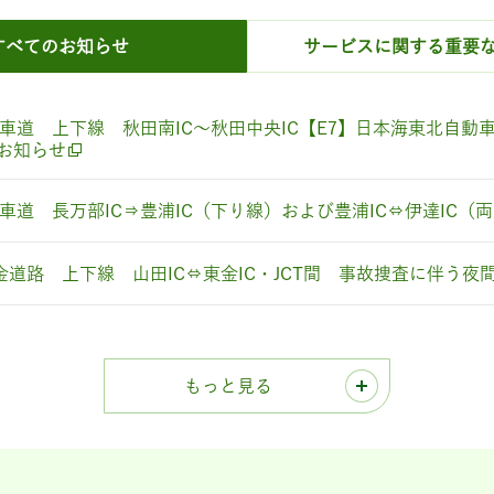
すべての
お知らせ
サービスに関する
重要
動車道 上下線 秋田南IC～秋田中央IC【E7】日本海東北自動
お知らせ
動車道 長万部IC⇒豊浦IC（下り線）および豊浦IC⇔伊達IC
東金道路 上下線 山田IC⇔東金IC・JCT間 事故捜査に伴う
もっと見る