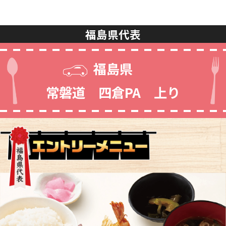
福島県代表
福島県
常磐道 四倉PA 上り