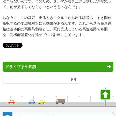
溜まらないんです。そのため、クルマが巻き上げる水しぶきが減っ
て、前が見ずらくならないというものなんです。
ちなみに、この舗装、走るときにクルマから出る騒音も、すき間が
吸収するので環境対策にも効果があるんです。これから造る高速道
路は基本的に高機能舗装とし、既に完成している高速道路でも順
次、高機能舗装化を進めていく計画にしています。
ドライブまめ知識
PR
ペ