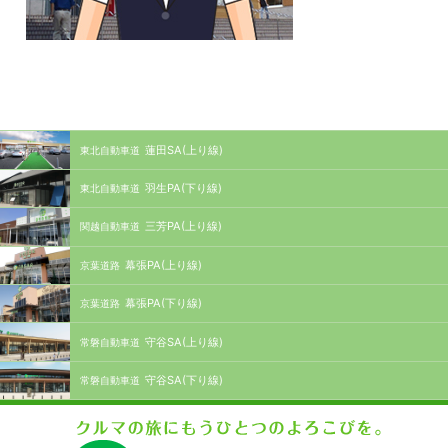
蓮田SA(上り線)
東北自動車道
羽生PA(下り線)
東北自動車道
三芳PA(上り線)
関越自動車道
幕張PA(上り線)
京葉道路
幕張PA(下り線)
京葉道路
守谷SA(上り線)
常磐自動車道
守谷SA(下り線)
常磐自動車道