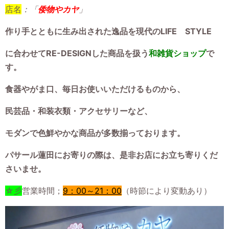
店名
：「
倭物やカヤ
」
作り手とともに生み出された逸品を現代のLIFE STYLE
に合わせてRE-DESIGNした商品を扱う
和雑貨ショップ
で
す。
食器やがま口、毎日お使いいただけるものから、
民芸品・和装衣類・アクセサリーなど、
モダンで色鮮やかな商品が多数揃っております。
パサール蓮田にお寄りの際は、是非お店にお立ち寄りくだ
さいませ。
☆彡
営業時間；
9：00～21：00
（時節により変動あり）