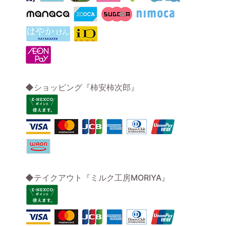
◆ショッピング『柿安柿次郎』
◆テイクアウト『ミルク工房MORIYA』