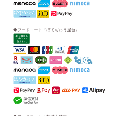
◆フードコート『ぼてぢゅう屋台』