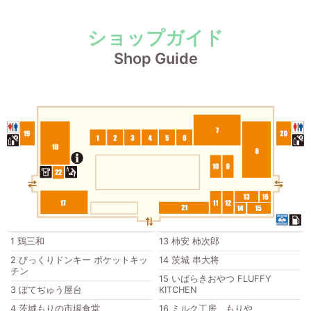
ショップガイド
Shop Guide
1
鶏三和
13
柿安 柿次郎
2
びっくりドンキー ポケットキッ
14
茨城 串大将
チン
15
いばらきおやつ FLUFFY
3
ぼてぢゅう屋台
KITCHEN
4
茨城もりの市場食堂
16
ミルク工房 もりや