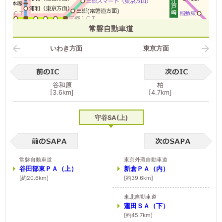
常磐自動車道
いわき方面
東京方面
谷和原
柏
[3.6km]
[4.7km]
守谷SA(上)
常磐自動車道
東京外環自動車道
谷田部東ＰＡ（上）
新倉ＰＡ（内）
[約20.6km]
[約39.6km]
東北自動車道
蓮田ＳＡ（下）
[約45.7km]