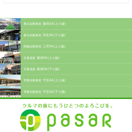
蓮田SA(上り線)
東北自動車道
羽生PA(下り線)
東北自動車道
三芳PA(上り線)
関越自動車道
幕張PA(上り線)
京葉道路
幕張PA(下り線)
京葉道路
守谷SA(上り線)
常磐自動車道
守谷SA(下り線)
常磐自動車道