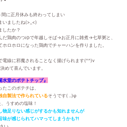
いう間に正月休みも終わってしまい
まいましたね
(>_<)
ましたか？
んだ鶏肉のつゆで年越しそば→お正月に雑煮→七草粥と、
てホロホロになった鶏肉でチャーハンを作りました。
で電線に邪魔されることなく揚げられます
(^^)v
と決めて喜んでいます。
菊水堂のポテトチップ』
ったこのポテチは、
独自製法で作られている
そうです
( ..)
φ
た、うすめの塩味！
し物足りない感じがするかも知れませんが
旨味が感じられてハマってしまうかも
?!
さい。