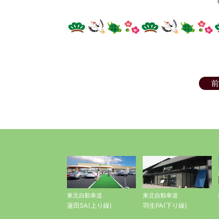
守谷インフォメ
前
東北自動車道
東北自動車道
蓮田SA(上り線)
羽生PA(下り線)