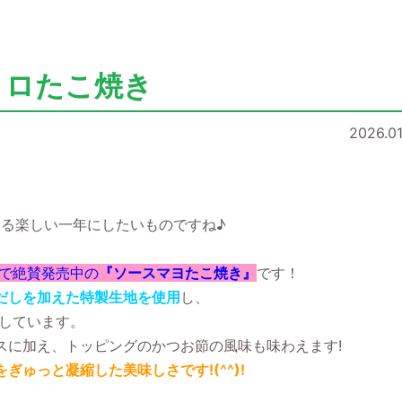
トロたこ焼き
2026.01
きる楽しい一年にしたいものですね♪
」で絶賛発売中の
『ソースマヨたこ焼き』
です！
だしを加えた特製生地を使用
し、
としています。
スに加え、トッピングのかつお節の風味も味わえます
!
ゅっと凝縮した美味しさです!(^^)!