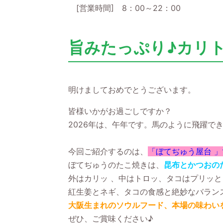
[営業時間
]
8
：
00
～
22
：
00
旨みたっぷり♪カリ
明けましておめでとうございます。
皆様いかがお過ごしですか？
2026年は、午年です。馬のように飛躍で
今回ご紹介するのは、
「ぼてぢゅう屋台 
ぼてぢゅうのたこ焼きは、
昆布とかつおの
外はカリッ 、中はトロッ、タコはプリッ
紅生姜とネギ、タコの食感と絶妙なバラン
大阪生まれのソウルフード、本場の味わいをぎ
ぜひ、ご賞味ください♪