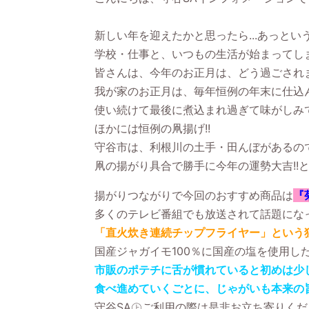
新しい年を迎えたかと思ったら...あっと
学校・仕事と、いつもの生活が始まってし
皆さんは、今年のお正月は、どう過ごされ
我が家のお正月は、毎年恒例の年末に仕込
使い続けて最後に煮込まれ過ぎて味がしみ
ほかには恒例の凧揚げ
!!
守谷市は、利根川の土手・田んぼがあるの
凧の揚がり具合で勝手に今年の運勢大吉
!!
揚がりつながりで今回のおすすめ商品は
『
多くのテレビ番組でも放送されて話題にな
「直火炊き連続チップフライヤー」という
国産ジャガイモ
100
％に国産の塩を使用し
市販のポテチに舌が慣れていると初めは少
食べ進めていくごとに、じゃがいも本来の
守谷
SA
㊤ご利用の際は是非お立ち寄りくだ