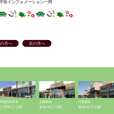
ーション一同
の月へ
次の月へ
関越自動車道
京葉道路
京葉道路
三芳PA(上り線)
幕張PA(上り線)
幕張PA(下り線)