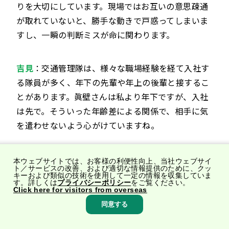
りを大切にしています。現場ではお互いの意思疎通
が取れていないと、勝手な動きで戸惑ってしまいま
すし、一瞬の判断ミスが命に関わります。
吉見
：交通管理隊は、様々な職場経験を経て入社す
る隊員が多く、年下の先輩や年上の後輩と接するこ
とがあります。眞壁さんは私より年下ですが、入社
は先で。そういった年齢差による関係で、相手に気
を遣わせないよう心がけていますね。
――交通管理隊をやっていてよかったと感じた瞬間やエ
本ウェブサイトでは、お客様の利便性向上、当社ウェブサイ
ト／サービスの改善、および適切な情報提供のために、クッ
ピソードはありますか？
キーおよび類似の技術を使用して一定の情報を収集していま
す。詳しくは
プライバシーポリシー
をご覧ください。
Click here for visitors from overseas
眞壁
：事故や故障車の現場に行って、無事に作業を
同意する
終えられたときです。車線上に事故車や故障車が止