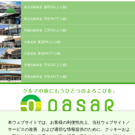
蓮田SA(上り線)
東北自動車道
羽生PA(下り線)
東北自動車道
三芳PA(上り線)
関越自動車道
幕張PA(上り線)
京葉道路
幕張PA(下り線)
京葉道路
守谷SA(上り線)
常磐自動車道
守谷SA(下り線)
常磐自動車道
高速道路がつなぐクルマの旅を、もっと楽しく快適に
本ウェブサイトでは、お客様の利便性向上、当社ウェブサイト／
サービスの改善、および適切な情報提供のために、クッキーおよ