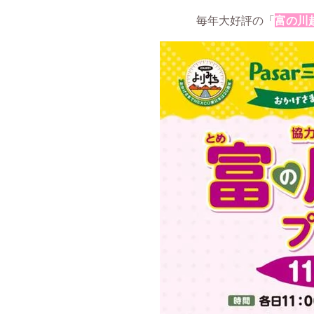
毎年大好評の「
富の川