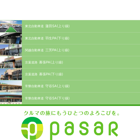
蓮田SA(上り線)
東北自動車道
羽生PA(下り線)
東北自動車道
三芳PA(上り線)
関越自動車道
幕張PA(上り線)
京葉道路
幕張PA(下り線)
京葉道路
守谷SA(上り線)
常磐自動車道
守谷SA(下り線)
常磐自動車道