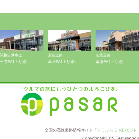
関越自動車道
京葉道路
京葉道路
三芳PA(上り線)
幕張PA(上り線)
幕張PA(下り線)
に
全国の高速道路情報サイト「
ドラぷら E-NEXCO
Copyright©2015 East Nippon 