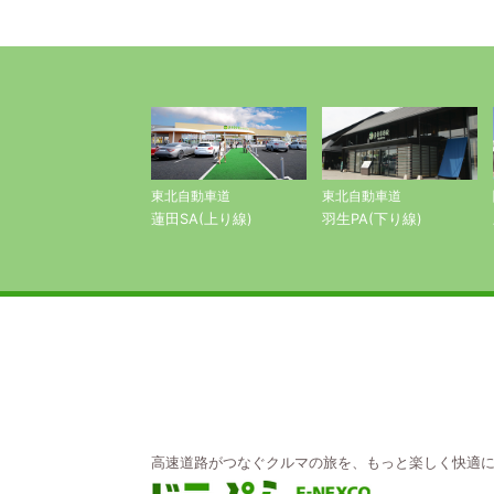
東北自動車道
東北自動車道
蓮田SA(上り線)
羽生PA(下り線)
高速道路がつなぐクルマの旅を、もっと楽しく快適