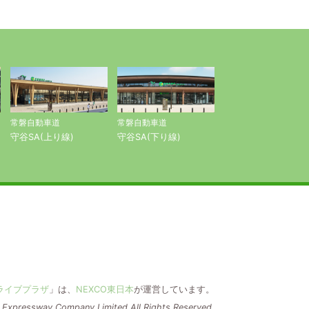
常磐自動車道
常磐自動車道
守谷SA(上り線)
守谷SA(下り線)
ドライブプラザ
」は、
NEXCO東日本
が運営しています。
Expressway Company Limited All Rights Reserved.