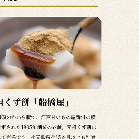
祖くず餅「船橋屋」
初頭のかわら版で、江戸甘いもの屋番付の横
認定された1805年創業の老舗。元祖くず餅の
して有名です。小麦澱粉を15ヵ月以上も乳酸