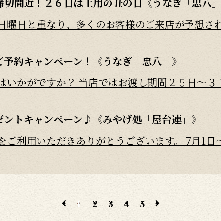
締切間近！２６日は土用の丑の日《うなぎ「忠八
曜日と重なり、多くのお客様のご来店が予想されま
ご予約キャンペーン！《うなぎ「忠八」》
いかがですか？ 当店ではお渡し期間２５日～３１日
ゼントキャンペーン♪《みやげ処「屋台連」》
ご利用いただきありがとうございます。 7月1日～8
凍駅弁おにぎり《みやげ処「屋台連」》
ご利用いただきありがとうございます。 ちょっと珍
1
2
3
4
5