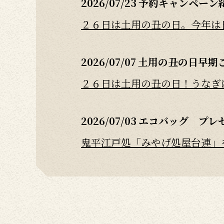
2026/07/23
予約キャンペーン
２６日は土用の丑の日。今年は日
2026/07/07
土用の丑の日早期
２６日は土用の丑の日！うなぎは
2026/07/03
エコバッグ プレ
鬼平江戸処「みやげ処屋台連」を
2026/06/25
絶賛販売中！ 冷
鬼平江戸処「みやげ処屋台連」を