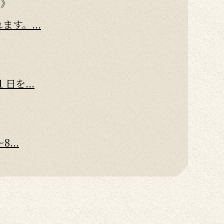
」》
す。...
を...
...
し...