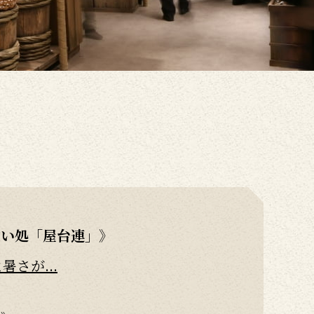
食い処「屋台連」》
さが...