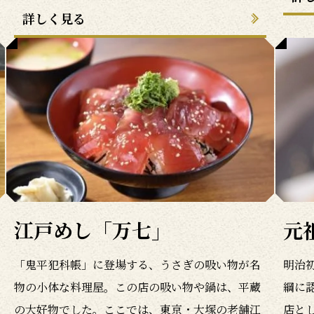
詳しく見る
江戸めし「万七」
元
「鬼平犯科帳」に登場する、うさぎの吸い物が名
明治
物の小体な料理屋。この店の吸い物や鍋は、平蔵
綱に
の大好物でした。ここでは、東京・大塚の老舗江
店と