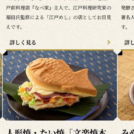
戸前料理店『なべ家』主人で、江戸料理研究家の
発酵
福田氏監修による「江戸めし」の店としてお目見
著名
えです。
す。
詳しく見る
詳
人形焼・たい焼「文楽焼本
み