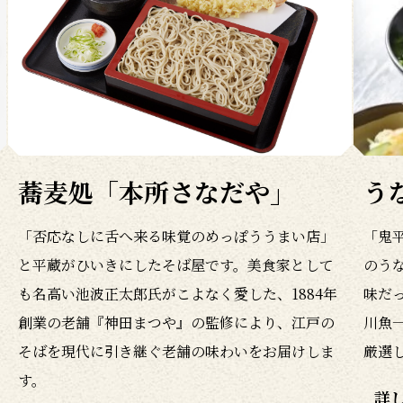
蕎麦処「本所さなだや」
う
「否応なしに舌へ来る味覚のめっぽううまい店」
「鬼
と平蔵がひいきにしたそば屋です。美食家として
のう
も名高い池波正太郎氏がこよなく愛した、1884年
味だ
創業の老舗『神田まつや』の監修により、江戸の
川魚
そばを現代に引き継ぐ老舗の味わいをお届けしま
厳選
す。
詳