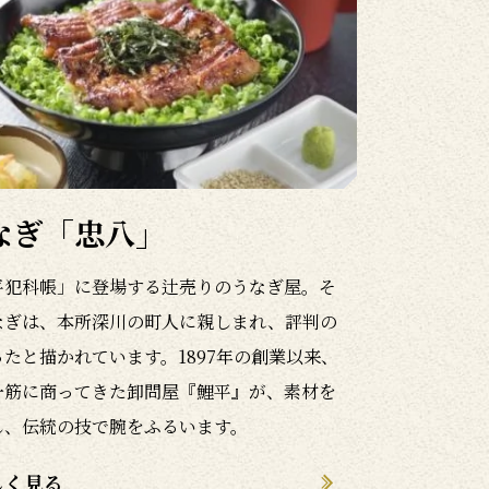
なぎ「忠八」
平犯科帳」に登場する辻売りのうなぎ屋。そ
なぎは、本所深川の町人に親しまれ、評判の
ったと描かれています。1897年の創業以来、
一筋に商ってきた卸問屋『鯉平』が、素材を
し、伝統の技で腕をふるいます。
しく見る