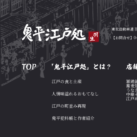
東北自動車道 羽生
【お問合せ】04
江戸の食と土産
軍鶏
蕎麦
うな
人情味溢れるおもてなし
中華
江戸
江戸の町並み再現
鬼平犯科帳と作者紹介