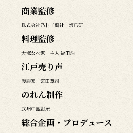
商業監修
株式会社乃村工藝社 坂爪研一
料理監修
大塚なべ家 主人 福田浩
江戸売り声
漫談家 宮田章司
のれん制作
武州中島紺屋
総合企画・プロデュース