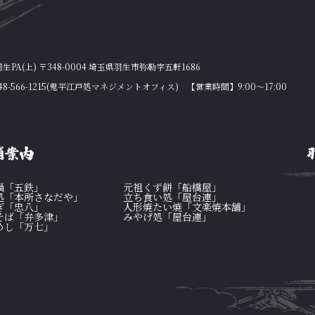
PA(上) 〒348-0004 埼玉県羽生市弥勒字五軒1686
8-566-1215(鬼平江戸処マネジメントオフィス) 【営業時間】9:00～17:00
鍋「五鉄」
元祖くず餅「船橋屋」
処「本所さなだや」
立ち食い処「屋台連」
ぎ「忠八」
人形焼たい焼「文楽焼本舗」
そば「弁多津」
みやげ処「屋台連」
めし「万七」