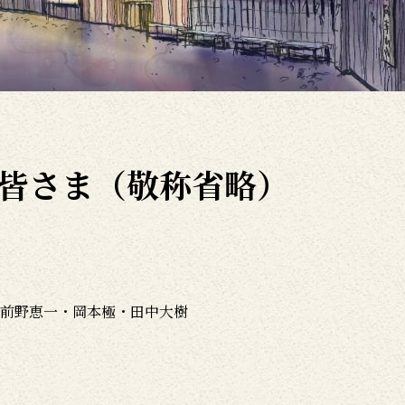
皆さま（敬称省略）
前野恵一・岡本極・田中大樹