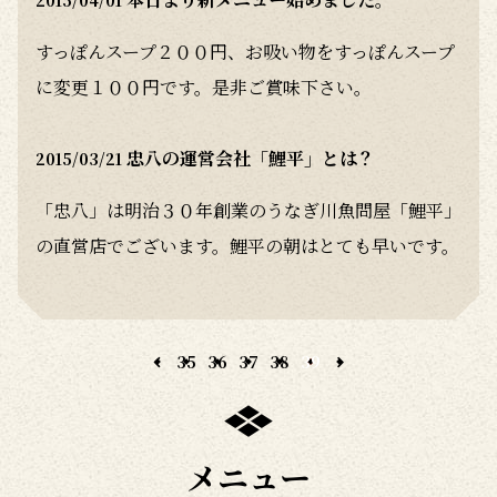
2015/04/01
すっぽんスープ２００円、お吸い物をすっぽんスープ
に変更１００円です。是非ご賞味下さい。
忠八の運営会社「鯉平」とは？
2015/03/21
「忠八」は明治３０年創業のうなぎ川魚問屋「鯉平」
の直営店でございます。鯉平の朝はとても早いです。
深夜１時には社員や職人が集まり、うなぎの選別や仕
分け作業、さきや串打ち作業を行っています。鯉平で
白焼（素焼き）されたうなぎを忠八に運び、お客様の
35
36
37
38
39
前で蒸し→色付け（蒲焼）をしております。他店に比
べ、少々お時間をいただいてしまいますが、出来立て
のうな丼・うな重をこれからも皆様にご提供いたしま
メニュー
す。