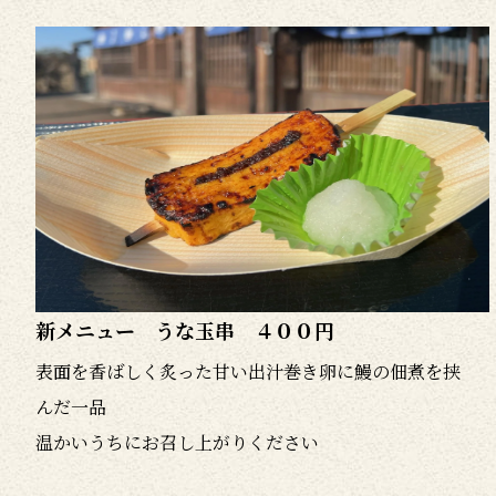
本日テレビ取材入りました。
2015/03/20
本日フジテレビさんの取材がありました。少し緊張
しましたが、なんとか、無事に終わりました。放送は
４月２４日金曜日、夜中の１１時からの放送です。み
なさん、ぜひご覧ください。
新メニュー始めました。
2015/03/09
新メニュー うな玉串 ４００円
２月２３日より、新メニュー始めました。、すっぽん
表面を香ばしく炙った甘い出汁巻き卵に鰻の佃煮を挟
の身が入っているすっぽんの梅雑炊１２８０円。ま
んだ一品
た、鰻の方も価格改正させて頂きました。うな丼１６
温かいうちにお召し上がりください
００円、うな重２３００円、特うな重３２００円是非
ご賞味下さい。