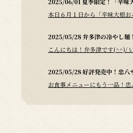
2025/06/01
夏季限定！「辛味
本日６月１日から「辛味大根おろし
2025/05/28
弁多津の冷やし麺
こんにちは！弁多津です(^^)/ い
2025/05/28
好評発売中！忠八
お食事メニューにもう一品！忠八
2025/05/26
鬼平江戸処LIN
《元祖くず餅「船橋屋」》
平素より船橋屋各店および当店を