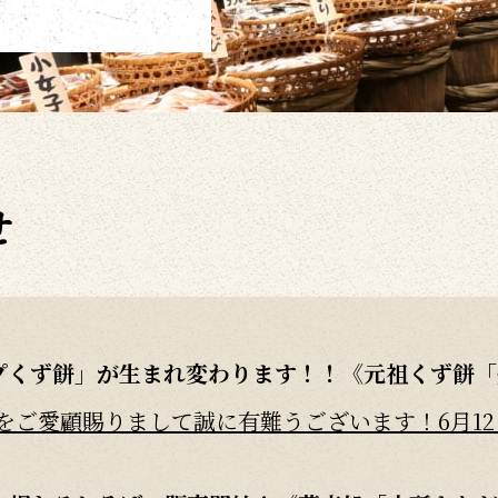
せ
プくず餅」が生まれ変わります！！《元祖くず餅「
ご愛顧賜りまして誠に有難うございます！6月12日㈭