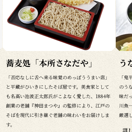
蕎麦処「本所さなだや」
う
「否応なしに舌へ来る味覚のめっぽううまい店」
「鬼
と平蔵がひいきにしたそば屋です。美食家として
のう
も名高い池波正太郎氏がこよなく愛した、1884年
味だ
創業の老舗『神田まつや』の監修により、江戸の
川魚
そばを現代に引き継ぐ老舗の味わいをお届けしま
厳選
す。
詳