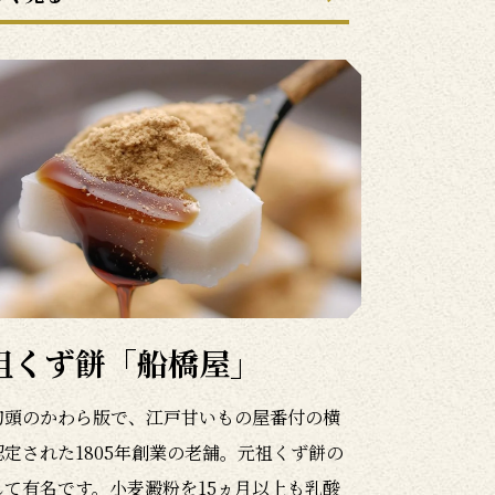
祖くず餅「船橋屋」
初頭のかわら版で、江戸甘いもの屋番付の横
認定された1805年創業の老舗。元祖くず餅の
して有名です。小麦澱粉を15ヵ月以上も乳酸