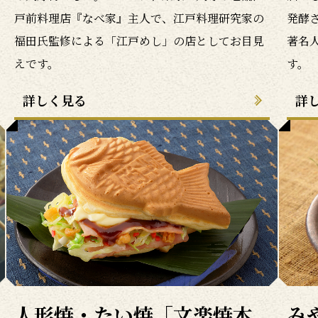
戸前料理店『なべ家』主人で、江戸料理研究家の
発酵
福田氏監修による「江戸めし」の店としてお目見
著名
えです。
す。
詳しく見る
詳
人形焼・たい焼「文楽焼本
み