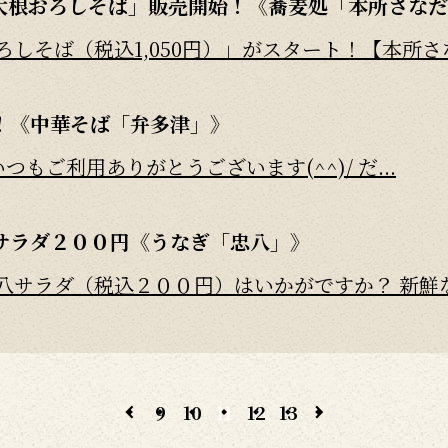
大根おろしそば」販売開始！《蕎麦処「本所さなだ
そば（税込1,050円）」がスタート！【本所さな.
！《中華そば「弁多津」》
つもご利用ありがとうございます(^^)/ だ...
サラダ２００円《うなぎ「忠八」》
サラダ（税込２００円）はいかがですか？ 新鮮な野
Eクーポン特典「バニラアイス・トッピング」サービ
9
10
11
12
13
ご愛顧賜りまして誠に有難うございます！鬼平江戸