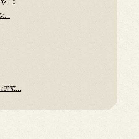
や」》
..
菜...
スのお知らせでございます！
処L...