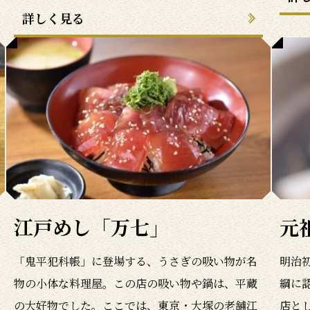
詳しく見る
江戸めし「万七」
元
「鬼平犯科帳」に登場する、うさぎの吸い物が名
明治
物の小体な料理屋。この店の吸い物や鍋は、平蔵
綱に
の大好物でした。ここでは、東京・大塚の老舗江
店と