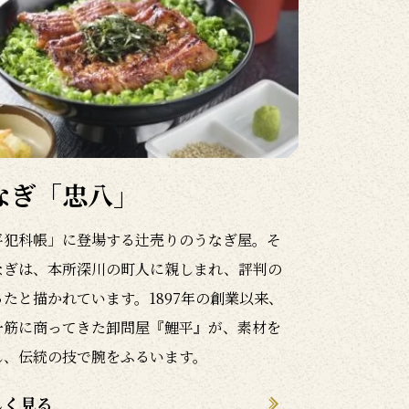
なぎ「忠八」
平犯科帳」に登場する辻売りのうなぎ屋。そ
なぎは、本所深川の町人に親しまれ、評判の
ったと描かれています。1897年の創業以来、
一筋に商ってきた卸問屋『鯉平』が、素材を
し、伝統の技で腕をふるいます。
しく見る