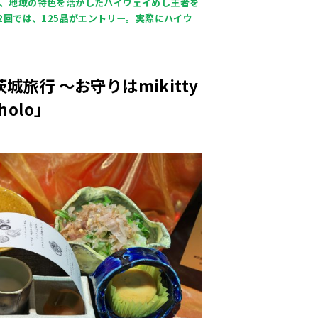
する、地域の特色を活かしたハイウェイめし王者を
第2回では、125品がエントリー。実際にハイウ
旅行 ～お守りはmikitty
holo」