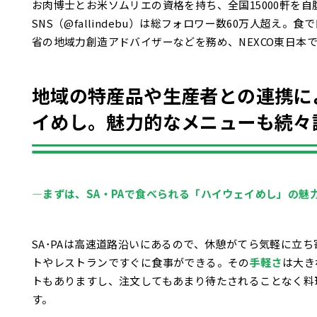
お肉博士とお米ソムリエの資格を持ち、全国15000軒を
SNS（@fallindebu）は総フォロワー数60万人超え
省の地域力創造アドバイザーなどを務め、NEXCO東日本
地域の特産品や生産者との連携に
イめし。魅力的なメニューも続々
―まずは、SA・PAで食べられる「ハイウェイめし」の魅
SA･PAは高速道路沿いにあるので、休憩がてら気軽に立
トやレストランですぐに食事ができる。その
手軽さ
は大き
トもありますし、注文してもあまり待たされることなく料
す。