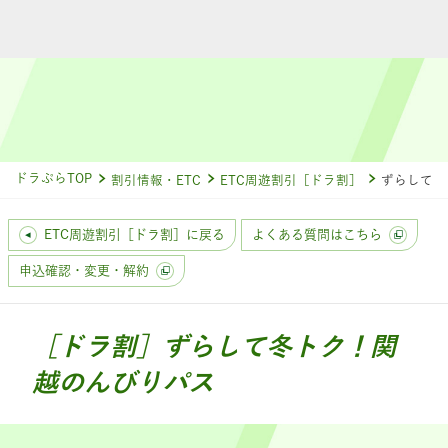
ドラぷらTOP
割引情報・ETC
ETC周遊割引［ドラ割］
ずらして冬
ETC周遊割引［ドラ割］に戻る
よくある質問はこちら
申込確認・変更・解約
［ドラ割］ずらして冬トク！関
越のんびりパス