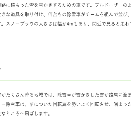
道路に積もった雪を雪かきするための車です。ブルドーザーの
大きな道具を取り付け、何台もの除雪車がチームを組んで並び
す。スノープラウの大きさは幅が4mもあり、間近で見ると思わ
雪がたくさん降る地域では、除雪車が雪かきした雪が路肩に溜
リー除雪車は、前についた回転翼を勢いよく回転させ、溜まっ
全なところへ飛ばします。