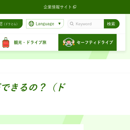
企業情報サイト
Language
認
（ドラとら）
観光・ドライブ旅
セーフティドライブ
できるの？（ド