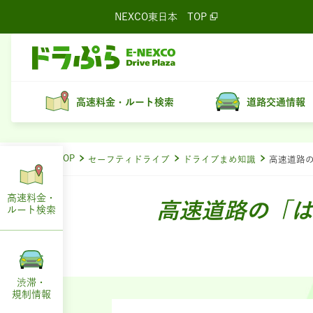
NEXCO東日本
TOP
高速料金・ルート検索
道路交通情報
ドラぷらTOP
セーフティドライブ
ドライブまめ知識
高速道路
高速料金・
高速道路の「は
ルート
検索
渋滞・
規制情報