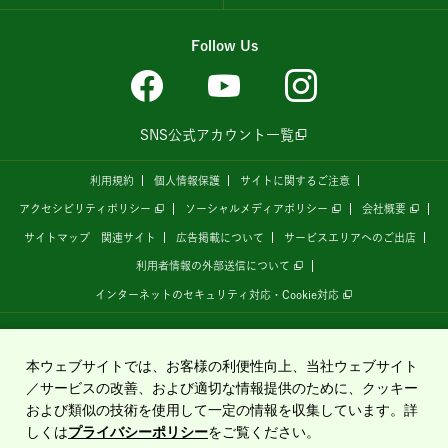
Follow Us
SNS公式アカウント一覧
利用規約
個人情報保護
サイトに関するご注意
アクセシビリティポリシー
ソーシャルメディアポリシー
会社概要
サイトマップ
関連サイト
広告掲載について
サービスエリアへのご出店
利用者情報の外部送信について
インターネットのセキュリティ対応・Cookie対応
全国の高速道路情報サイト
「ドラぷら E-NEXCOドライブプラザ」
は、
NEXCO東日本
が
運営しています。
本ウェブサイトでは、お客様の利便性向上、当社ウェブサイト
／サービスの改善、および適切な情報提供のために、クッキー
緊急のお知らせ
および類似の技術を使用して一定の情報を収集しています。詳
Copyright©2020 East Nippon Expressway Company Limited
災害時の事故による緊急時の
しくは
プライバシーポリシー
をご覧ください。
All Rights Reserved.