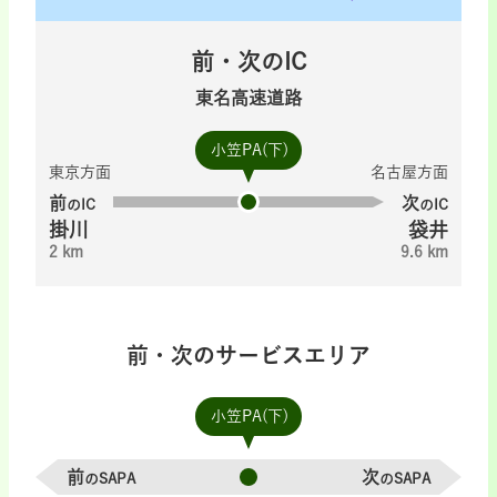
前・次のIC
東名高速道路
小笠PA(下)
東京方面
名古屋方面
前
次
のIC
のIC
掛川
袋井
2 km
9.6 km
前・次のサービスエリア
小笠PA(下)
前
次
のSAPA
のSAPA