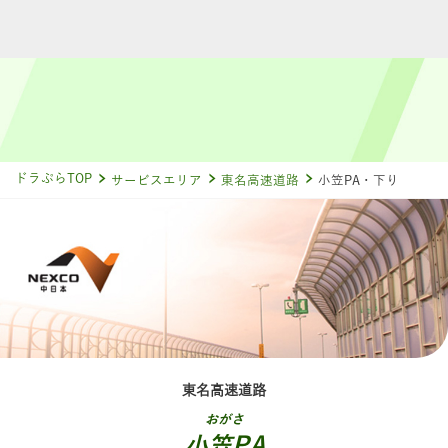
ドラぷらTOP
サービスエリア
東名高速道路
小笠PA・下り
東名高速道路
おがさ
小笠PA