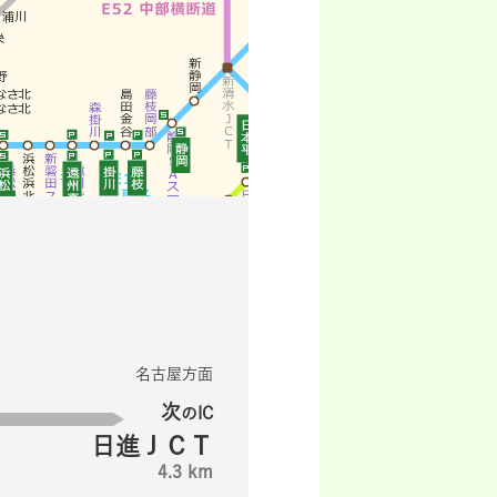
名古屋方面
次
のIC
日進ＪＣＴ
4.3 km