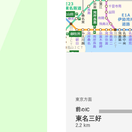
東京方面
前
のIC
東名三好
2.2 km