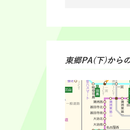
東郷PA(下)
から