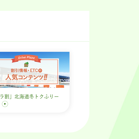
ラ割」北海道冬トクふりー
す