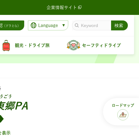
企業情報サイト
Language
認
（ドラとら）
観光・ドライブ旅
セーフティドライブ
路
うごう
東郷PA
ロード
マップ
を表示