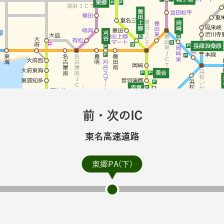
前・次のIC
東名高速道路
東郷PA(下)