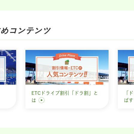
め
コンテンツ
ETCドライブ割引「ドラ割」と
「ド
は
ぱ