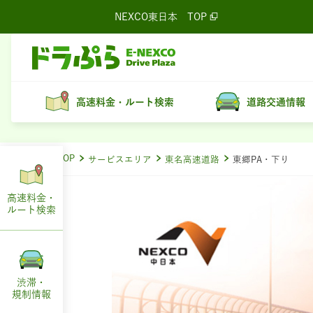
NEXCO東日本
TOP
高速料金・ルート検索
道路交通情報
ドラぷらTOP
サービスエリア
東名高速道路
東郷PA・下り
高速料金・
ルート
検索
渋滞・
規制情報