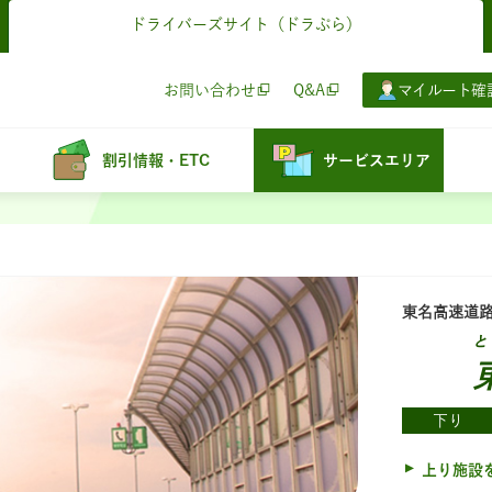
ドライバーズサイト
（ドラぷら）
お問い合わせ
Q&A
マイルート確
割引情報・ETC
サービスエリア
東名高速道
と
下り
上り施設