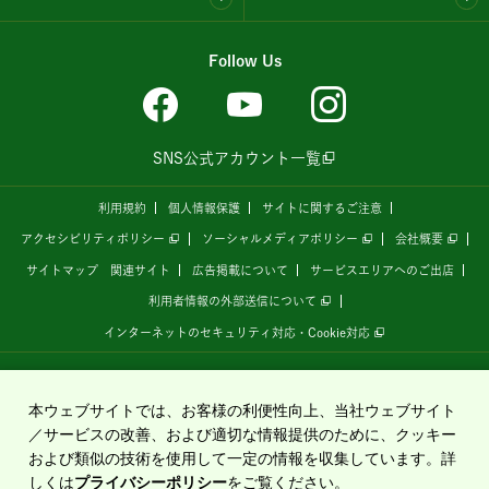
Follow Us
SNS公式アカウント一覧
利用規約
個人情報保護
サイトに関するご注意
アクセシビリティポリシー
ソーシャルメディアポリシー
会社概要
サイトマップ
関連サイト
広告掲載について
サービスエリアへのご出店
利用者情報の外部送信について
インターネットのセキュリティ対応・Cookie対応
全国の高速道路情報サイト
「ドラぷら E-NEXCOドライブプラザ」
は、
NEXCO東日本
が
運営しています。
本ウェブサイトでは、お客様の利便性向上、当社ウェブサイト
／サービスの改善、および適切な情報提供のために、クッキー
および類似の技術を使用して一定の情報を収集しています。詳
Copyright©2020 East Nippon Expressway Company Limited
しくは
プライバシーポリシー
をご覧ください。
All Rights Reserved.