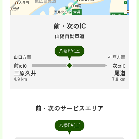
前・次のIC
山陽自動車道
八幡PA(上)
山口方面
神戸方面
前
次
のIC
のIC
三原久井
尾道
4.9 km
7.8 km
前・次のサービスエリア
八幡PA(上)