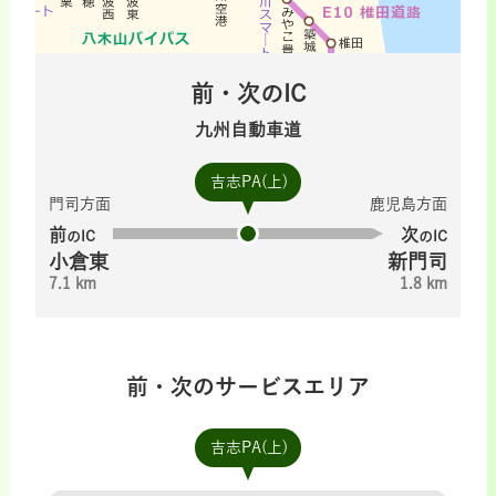
前・次のIC
九州自動車道
吉志PA(上)
門司方面
鹿児島方面
前
次
のIC
のIC
小倉東
新門司
7.1 km
1.8 km
前・次のサービスエリア
吉志PA(上)