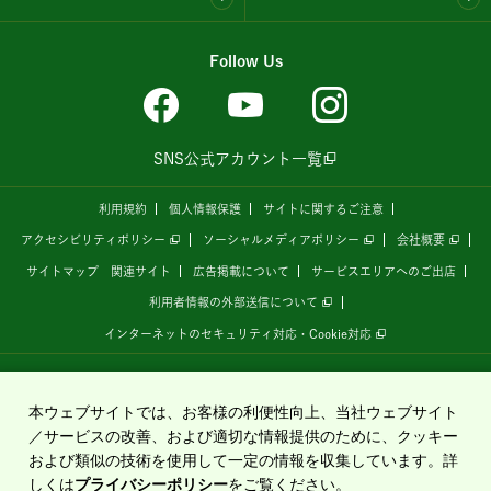
Follow Us
SNS公式アカウント一覧
利用規約
個人情報保護
サイトに関するご注意
アクセシビリティポリシー
ソーシャルメディアポリシー
会社概要
サイトマップ
関連サイト
広告掲載について
サービスエリアへのご出店
利用者情報の外部送信について
インターネットのセキュリティ対応・Cookie対応
全国の高速道路情報サイト
「ドラぷら E-NEXCOドライブプラザ」
は、
NEXCO東日本
が
運営しています。
本ウェブサイトでは、お客様の利便性向上、当社ウェブサイト
／サービスの改善、および適切な情報提供のために、クッキー
および類似の技術を使用して一定の情報を収集しています。詳
Copyright©2020 East Nippon Expressway Company Limited
しくは
プライバシーポリシー
をご覧ください。
All Rights Reserved.