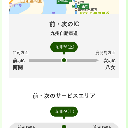
前・次のIC
九州自動車道
山川PA(上)
門司方面
鹿児島方面
前
次
のIC
のIC
南関
八女
前・次のサービスエリア
山川PA(上)
前
次
のSAPA
のSAPA