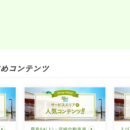
め
コンテンツ
霧島SA(上)・宮崎自動車道
えび