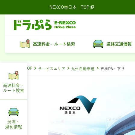
NEXCO東日本
TOP
高速料金・ルート検索
道路交通情報
ドラぷらTOP
サービスエリア
九州自動車道
吉松PA・下り
高速料金・
ルート
検索
渋滞・
規制情報