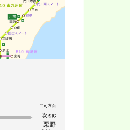
門司方面
次
のIC
栗野