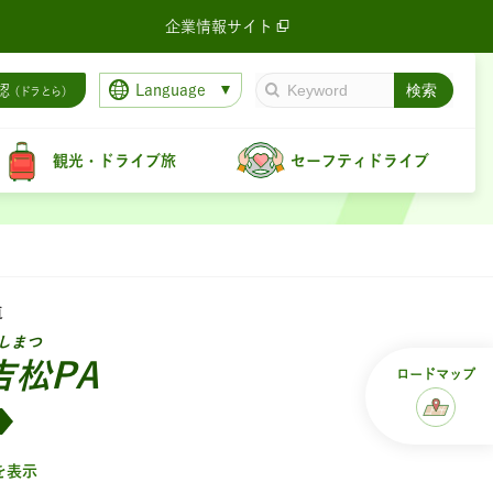
企業情報サイト
Language
認
（ドラとら）
観光・ドライブ旅
セーフティドライブ
道
しまつ
吉松PA
ロード
マップ
を表示