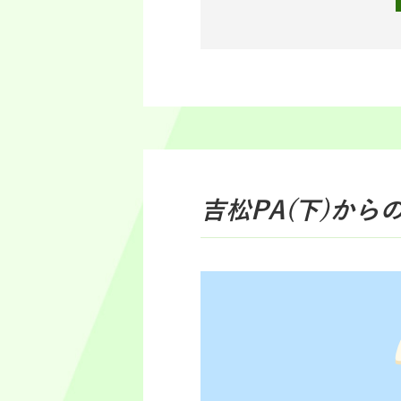
吉松PA(下)
から