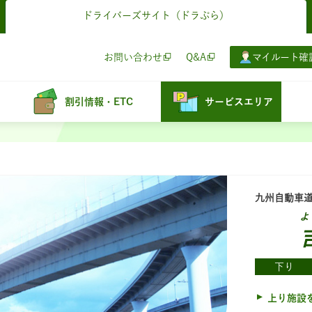
ドライバーズサイト
（ドラぷら）
お問い合わせ
Q&A
マイルート確
割引情報・ETC
サービスエリア
九州自動車
よ
下り
上り施設