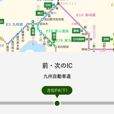
前・次のIC
九州自動車道
吉松PA(下)