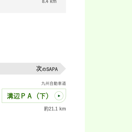
8.4 km
次
のSAPA
九州自動車道
溝辺ＰＡ（下）
約21.1 km