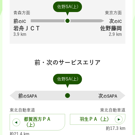
佐野SA(上)
青森方面
東京方面
前
次
のIC
のIC
岩舟ＪＣＴ
佐野藤岡
3.9 km
2.9 km
前・次のサービスエリア
佐野SA(上)
前
次
のSAPA
のSAPA
東北自動車道
東北自動車道
都賀西方ＰＡ
羽生ＰＡ（上）
（上）
約17.3 km
約21.4 km