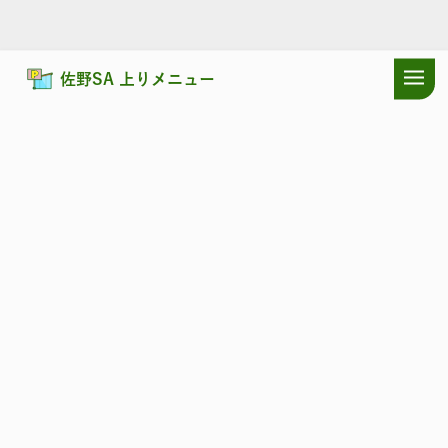
佐野SA 上りメニュー
ドラぷらTOP
サービスエリア
東北自動車道
佐野SA 上り：耳寄り
東北自動車道
さの
佐野SA