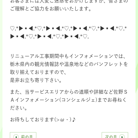
お客さまには大変ご迷惑をおかけしますが、皆さまの
ご理解とご協力をお願いいたします。
♡,*▶▪◀,*♡,*▶▪◀,*♡,*▶▪◀,*♡,*▶▪◀,*♡,*
▶▪◀,*♡,*▶▪◀,*♡,*▶▪◀,*♡,
リニューアル工事期間中もインフォメーションでは、
栃木県内の観光情報誌や温泉地などのパンフレットを
取り揃えておりますので、
是非お立ち寄り下さい。
また、当サービスエリアからの道順や詳細など佐野Ｓ
Ａインフォメーション(コンシェルジェ)までお尋ねく
ださい。
お待ちしております(>ω・)♪
前の月
次の月