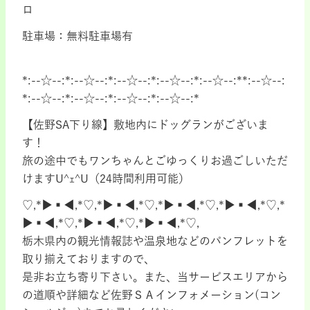
ロ
駐車場：無料駐車場有
*:--☆--:*:--☆--:*:--☆--:*:--☆--:*:--☆--:**:--☆--:
*:--☆--:*:--☆--:*:--☆--:*:--☆--:*
【佐野SA下り線】敷地内にドッグランがございま
す！
旅の途中でもワンちゃんとごゆっくりお過ごしいただ
けますU^ｪ^U（24時間利用可能）
♡,*▶▪◀,*♡,*▶▪◀,*♡,*▶▪◀,*♡,*▶▪◀,*♡,*
▶▪◀,*♡,*▶▪◀,*♡,*▶▪◀,*♡,
栃木県内の観光情報誌や温泉地などのパンフレットを
取り揃えておりますので、
是非お立ち寄り下さい。また、当サービスエリアから
の道順や詳細など佐野ＳＡインフォメーション(コン