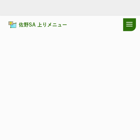
佐野SA 上りメニュー
ドラぷらTOP
サービスエリア
東北自動車道
佐野SA 上り：耳寄り
東北自動車道
さの
佐野SA