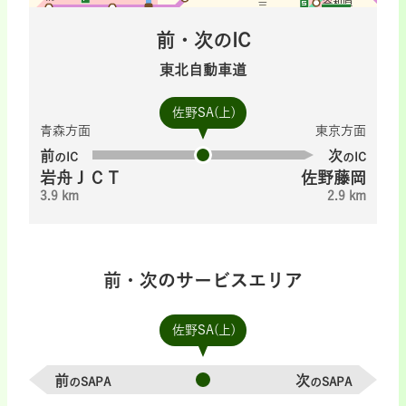
前・次のIC
東北自動車道
佐野SA(上)
青森方面
東京方面
前
次
のIC
のIC
岩舟ＪＣＴ
佐野藤岡
3.9 km
2.9 km
前・次のサービスエリア
佐野SA(上)
前
次
のSAPA
のSAPA