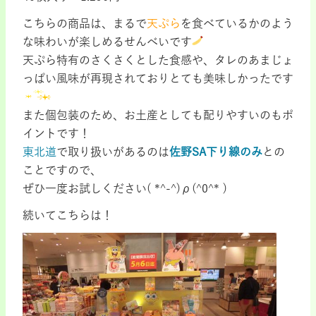
こちらの商品は、まるで
天ぷら
を食べているかのよう
な味わいが楽しめるせんべいです
天ぷら特有のさくさくとした食感や、タレのあまじょ
っぱい風味が再現されておりとても美味しかったです
また個包装のため、お土産としても配りやすいのもポ
イントです！
東北道
で取り扱いがあるのは
佐野SA下り線のみ
との
ことですので、
ぜひ一度お試しください( *^-^)ρ(^0^* )
続いてこちらは！