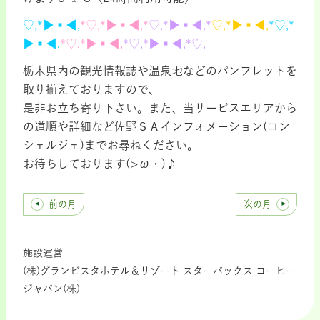
♡,*▶▪◀,
*♡,*▶▪◀,*
♡,*▶▪◀,*
♡,*▶▪◀,
*♡,*
▶▪◀,
*♡,*▶▪◀,
*♡,*▶▪◀,*♡,
栃木県内の観光情報誌や温泉地などのパンフレットを
取り揃えておりますので、
是非お立ち寄り下さい。また、当サービスエリアから
の道順や詳細など佐野ＳＡインフォメーション(コン
シェルジェ)までお尋ねください。
お待ちしております(>ω・)♪
前の月
次の月
施設運営
(株)グランビスタホテル＆リゾート スターバックス コーヒー
ジャパン(株)