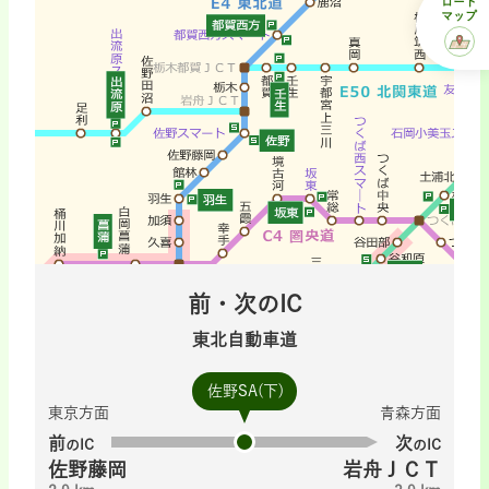
ロード
マップ
前・次のIC
東北自動車道
佐野SA(下)
東京方面
青森方面
前
次
のIC
のIC
佐野藤岡
岩舟ＪＣＴ