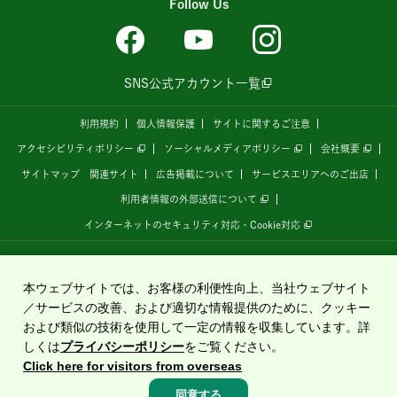
Follow Us
SNS公式アカウント一覧
利用規約
個人情報保護
サイトに関するご注意
アクセシビリティポリシー
ソーシャルメディアポリシー
会社概要
サイトマップ
関連サイト
広告掲載について
サービスエリアへのご出店
利用者情報の外部送信について
インターネットのセキュリティ対応・Cookie対応
全国の高速道路情報サイト
「ドラぷら E-NEXCOドライブプラザ」
は、
NEXCO東日本
が
運営しています。
本ウェブサイトでは、お客様の利便性向上、当社ウェブサイト
／サービスの改善、および適切な情報提供のために、クッキー
および類似の技術を使用して一定の情報を収集しています。詳
Copyright©2020 East Nippon Expressway Company Limited
しくは
プライバシーポリシー
をご覧ください。
All Rights Reserved.
Click here for visitors from overseas
同意する