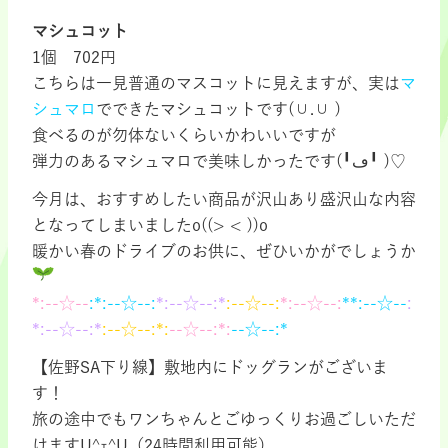
マシュコット
1個 702円
こちらは一見普通のマスコットに見えますが、実は
マ
シュマロ
でできたマシュコットです(∪.∪ )
食べるのが勿体ないくらいかわいいですが
弾力のあるマシュマロで美味しかったです(╹ڡ╹ )♡
今月は、おすすめしたい商品が沢山あり盛沢山な内容
となってしまいましたo((> < ))o
暖かい春のドライブのお供に、ぜひいかがでしょうか
*:--☆--
:*:--☆--:
*:--☆--:*
:--☆--:
*:--☆--:
**:--☆--
:
*:--☆--:*
:
--☆--:*:
--☆--:*:
--☆--:*
【佐野SA下り線】敷地内にドッグランがございま
す！
旅の途中でもワンちゃんとごゆっくりお過ごしいただ
けますU^ｪ^U（24時間利用可能）