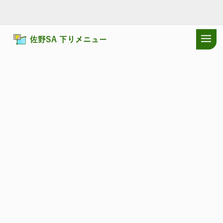
佐野SA 下りメニュー
ドラぷらTOP
サービスエリア
東北自動車道
佐野SA 下り：耳寄り
東北自動車道
さの
佐野SA