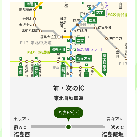
前・次のIC
東北自動車道
吾妻PA(下)
東京方面
青森方面
前
次
のIC
のIC
福島西
福島飯坂