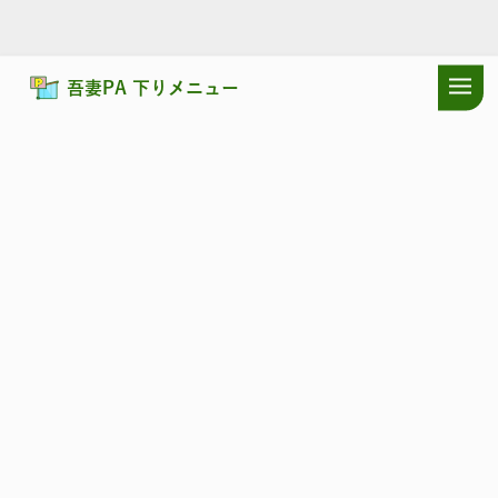
吾妻PA 下りメニュー
ドラぷらTOP
サービスエリア
東北自動車道
吾妻PA 下り：ショッ
東北自動車道
あづま
吾妻PA