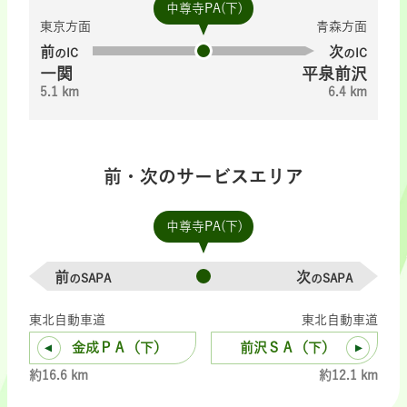
中尊寺PA(下)
東京方面
青森方面
前
次
のIC
のIC
一関
平泉前沢
5.1 km
6.4 km
前・次のサービスエリア
中尊寺PA(下)
前
次
のSAPA
のSAPA
東北自動車道
東北自動車道
金成ＰＡ（下）
前沢ＳＡ（下）
約16.6 km
約12.1 km