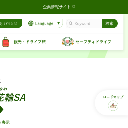
企業情報サイト
Language
認
（ドラとら）
観光・ドライブ旅
セーフティドライブ
道
なわ
花輪SA
ロード
マップ
を表示