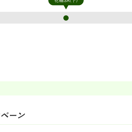
花輪SA(下)
ペーン