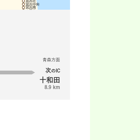
青森方面
次
のIC
十和田
8.9 km