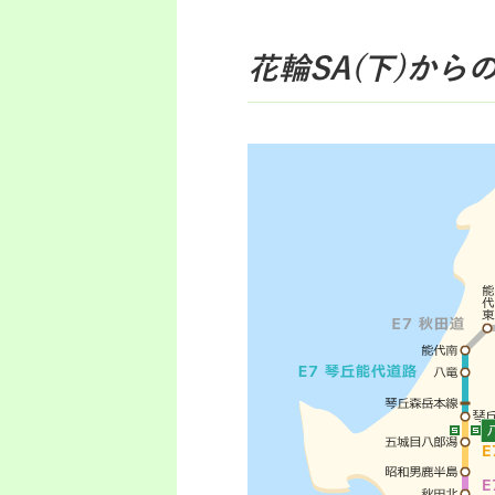
花輪SA(下)
から