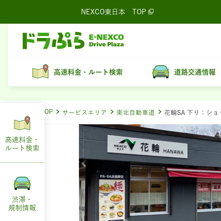
NEXCO東日本
TOP
高速料金・ルート検索
道路交通情報
ドラぷらTOP
サービスエリア
東北自動車道
花輪SA 下り：シ
高速料金・
ルート
検索
渋滞・
規制情報