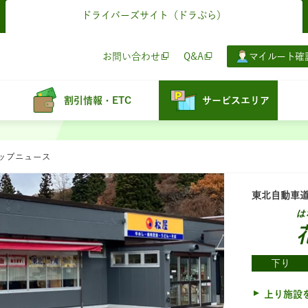
ドライバーズサイト
（ドラぷら）
お問い合わせ
Q&A
マイルート確
割引情報・ETC
サービスエリア
ョップニュース
東北自動車
は
下り
上り施設