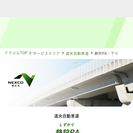
ドラぷらTOP
サービスエリア
道央自動車道
静狩PA・下り
道央自動車道
しずかり
静狩PA