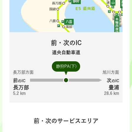
前・次のIC
道央自動車道
静狩PA(下)
長万部方面
旭川方面
前
次
のIC
のIC
長万部
豊浦
5.2 km
28.6 km
前・次のサービスエリア