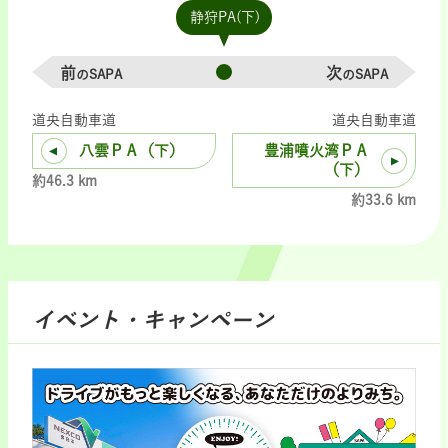
静狩PA(下)
前
次
のSAPA
のSAPA
道央自動車道
道央自動車道
八雲ＰＡ（下）
豊浦噴火湾ＰＡ
（下）
約46.3 km
約33.6 km
イベント・キャンペーン