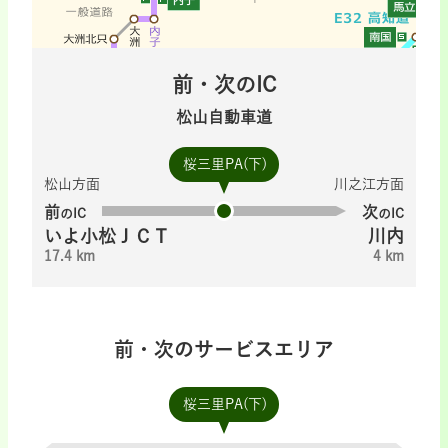
前・次のIC
松山自動車道
桜三里PA(下)
松山方面
川之江方面
前
次
のIC
のIC
いよ小松ＪＣＴ
川内
17.4 km
4 km
前・次のサービスエリア
桜三里PA(下)