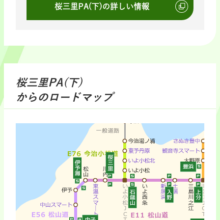
桜三里PA(下)の詳しい情報
桜三里PA(下)
からのロードマップ