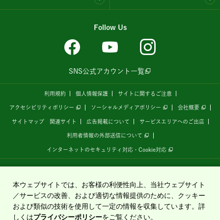
Follow Us
SNS公式アカウント一覧
利用規約
個人情報保護
サイトに関するご注意
アクセシビリティポリシー
ソーシャルメディアポリシー
会社概要
サイトマップ
関連サイト
広告掲載について
サービスエリアへのご出店
利用者情報の外部送信について
インターネットのセキュリティ対応・Cookie対応
全国の高速道路情報サイト
「ドラぷら E-NEXCOドライブプラザ」
は、
NEXCO東日本
が
運営しています。
本ウェブサイトでは、お客様の利便性向上、当社ウェブサイト
／サービスの改善、および適切な情報提供のために、クッキー
および類似の技術を使用して一定の情報を収集しています。詳
Copyright©2020 East Nippon Expressway Company Limited
しくは
プライバシーポリシー
をご覧ください。
All Rights Reserved.