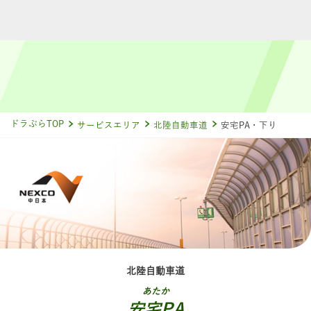
ドラぷらTOP
サービスエリア
北陸自動車道
安宅PA・下り
北陸自動車道
あたか
安宅PA