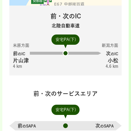
前・次のIC
北陸自動車道
安宅PA(下)
米原方面
新潟方面
前
次
のIC
のIC
片山津
小松
4 km
4.6 km
前・次のサービスエリア
安宅PA(下)
前
次
のSAPA
のSAPA