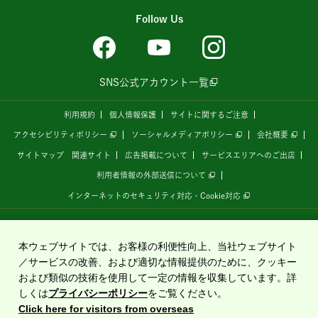
Follow Us
SNS公式アカウント一覧
利用規約
個人情報保護
サイトに関するご注意
アクセシビリティポリシー
ソーシャルメディアポリシー
会社概要
サイトマップ
関連サイト
広告掲載について
サービスエリアへのご出店
利用者情報の外部送信について
インターネットのセキュリティ対応・Cookie対応
全国の高速道路情報サイト
「ドラぷら E-NEXCOドライブプラザ」
は、
NEXCO東日本
が
運営しています。
本ウェブサイトでは、お客様の利便性向上、当社ウェブサイト
／サービスの改善、および適切な情報提供のために、クッキー
および類似の技術を使用して一定の情報を収集しています。詳
Copyright©2020 East Nippon Expressway Company Limited
しくは
プライバシーポリシー
をご覧ください。
All Rights Reserved.
Click here for visitors from overseas