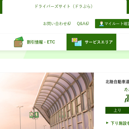
ドライバーズサイト
（ドラぷら）
お問い合わせ
Q&A
マイルート確
割引情報・ETC
サービスエリア
北陸自動車
た
上り
下り施設