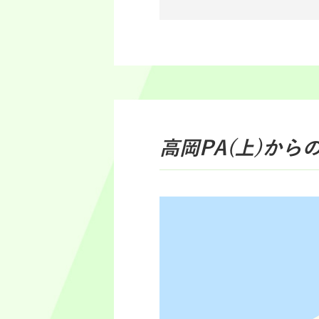
高岡PA(上)
から