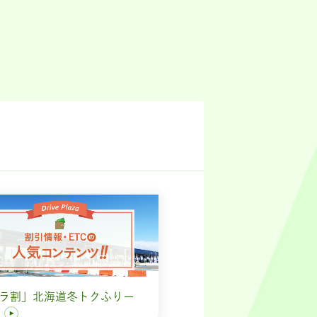
ラ割」北海道冬トクふりー
す