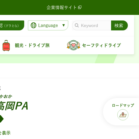
企業情報サイト
Language
認
（ドラとら）
観光・ドライブ旅
セーフティドライブ
道
かおか
高岡PA
ロード
マップ
を表示