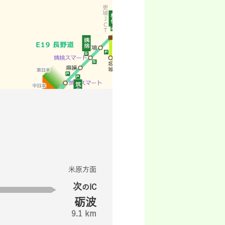
米原方面
次
のIC
砺波
9.1 km