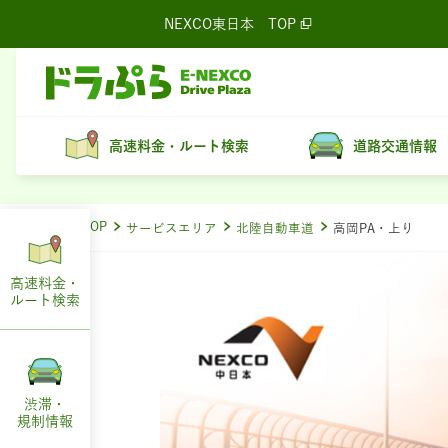
NEXCO東日本
TOP
高速料金・ルート検索
道路交通情報
ドラぷらTOP
サービスエリア
北陸自動車道
高岡PA・上り
高速料金・
ルート
検索
渋滞・
規制情報