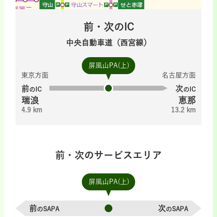
前・次のIC
中央自動車道（西宮線）
屏風山PA(上)
東京方面
名古屋方面
前
次
のIC
のIC
瑞浪
恵那
4.9 km
13.2 km
前・次のサービスエリア
屏風山PA(上)
前
次
のSAPA
のSAPA