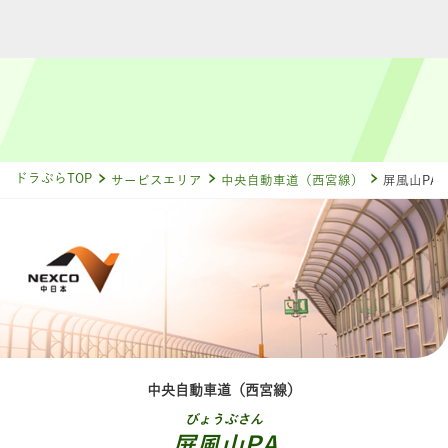
ドラぷらTOP
サービスエリア
中央自動車道（西宮線）
屏風山PA
中央自動車道（西宮線）
びょうぶさん
屏風山PA