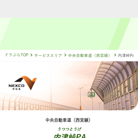
ドラぷらTOP
サービスエリア
中央自動車道（西宮線）
内津峠PA
中央自動車道（西宮線）
うつつとうげ
内津峠PA