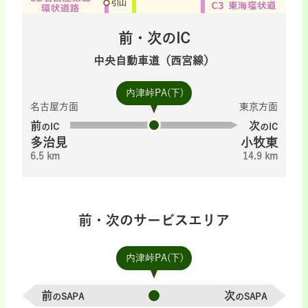
前・次のIC
中央自動車道（西宮線）
内津峠PA(下)
名古屋方面
東京方面
前
次
のIC
のIC
多治見
小牧東
6.5 km
14.9 km
前・次のサービスエリア
内津峠PA(下)
前
次
のSAPA
のSAPA