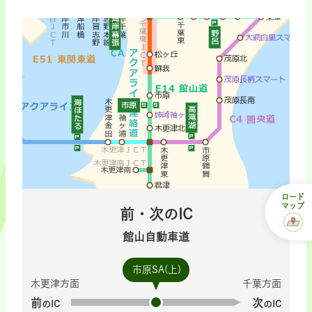
ロード
マップ
前・次のIC
館山自動車道
市原SA(上)
木更津方面
千葉方面
前
次
のIC
のIC