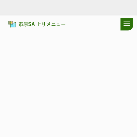
市原SA 上りメニュー
ドラぷらTOP
サービスエリア
館山自動車道
市原SA 上り：耳寄り
館山自動車道
いちはら
市原SA