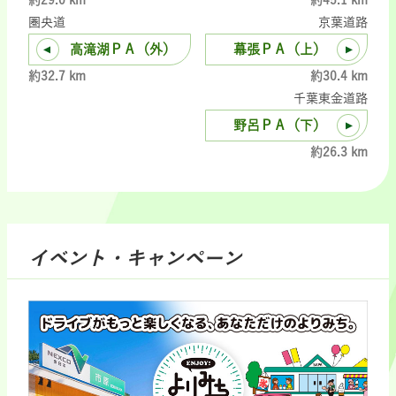
圏央道
京葉道路
高滝湖ＰＡ（外）
幕張ＰＡ（上）
約32.7 km
約30.4 km
千葉東金道路
野呂ＰＡ（下）
約26.3 km
イベント・キャンペーン