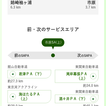
姉崎袖ヶ浦
市原
6.3 km
3.7 km
前・次のサービスエリア
市原SA(上)
前
次
のSAPA
のSAPA
館山自動車道
東関東自動車道
君津ＰＡ（下）
湾岸幕張ＰＡ
（上）
約27.3 km
約34.0 km
東京湾アクアライン
東関東自動車道
海ほたるＰＡ
（上）
酒々井ＰＡ（下）
約29.0 km
約45.1 km