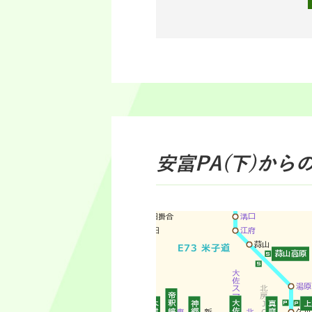
安富PA(下)
から