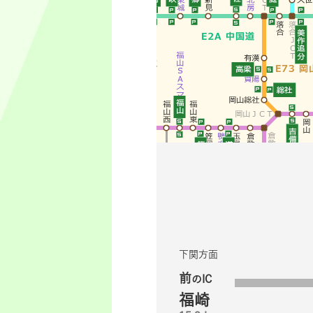
下関方面
前
のIC
福崎