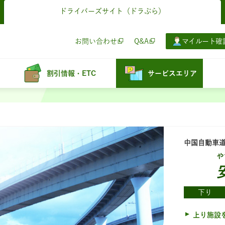
ドライバーズサイト
（ドラぷら）
お問い合わせ
Q&A
マイルート確
割引情報・ETC
サービスエリア
中国自動車
や
下り
上り施設