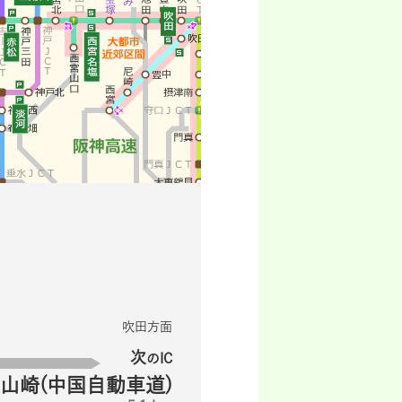
吹田方面
次
のIC
山崎(中国自動車道)