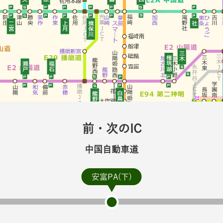
前・次のIC
中国自動車道
安富PA(下)