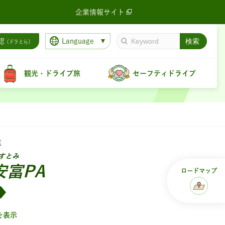
企業情報サイト
Language
認
（ドラとら）
観光・ドライブ旅
セーフティドライブ
道
すとみ
安富PA
ロード
マップ
を表示