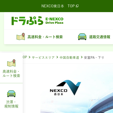
NEXCO東日本
TOP
高速料金・ルート検索
道路交通情報
ドラぷらTOP
サービスエリア
中国自動車道
安富PA・下り
高速料金・
ルート
検索
渋滞・
規制情報