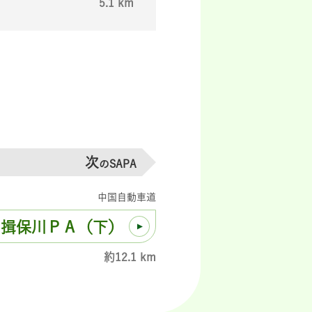
5.1 km
次
のSAPA
中国自動車道
揖保川ＰＡ（下）
約12.1 km