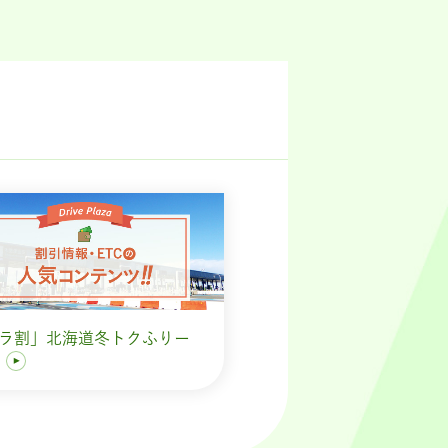
ラ割」北海道冬トクふりー
す