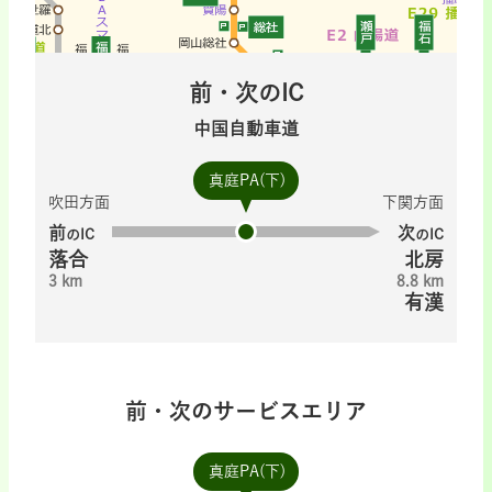
前・次のIC
中国自動車道
真庭PA(下)
吹田方面
下関方面
前
次
のIC
のIC
落合
北房
3 km
8.8 km
有漢
前・次のサービスエリア
真庭PA(下)