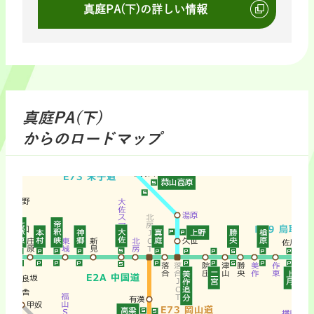
真庭PA(下)の詳しい情報
真庭PA(下)
からのロードマップ