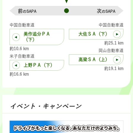
前
次
のSAPA
のSAPA
中国自動車道
中国自動車道
美作追分ＰＡ
大佐ＳＡ（下）
（下）
約25.1 km
約10.6 km
岡山自動車道
米子自動車道
高梁ＳＡ（上）
上野ＰＡ（下）
約19.1 km
約16.6 km
イベント・キャンペーン