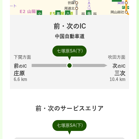
前・次のIC
中国自動車道
七塚原SA(下)
下関方面
吹田方面
前
次
のIC
のIC
庄原
三次
6.6 km
10.4 km
前・次のサービスエリア
七塚原SA(下)