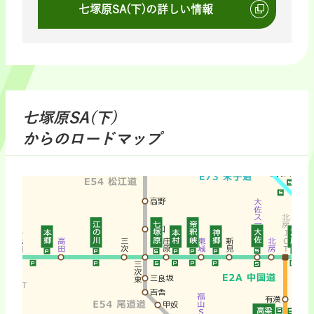
七塚原SA(下)の詳しい情報
七塚原SA(下)
からのロードマップ