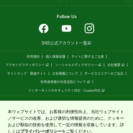
Follow Us
SNS公式アカウント一覧
利用規約
個人情報保護
サイトに関するご注意
アクセシビリティポリシー
ソーシャルメディアポリシー
会社概要
サイトマップ
関連サイト
広告掲載について
サービスエリアへのご出店
利用者情報の外部送信について
インターネットのセキュリティ対応・Cookie対応
全国の高速道路情報サイト
「ドラぷら E-NEXCOドライブプラザ」
は、
NEXCO東日本
が
運営しています。
本ウェブサイトでは、お客様の利便性向上、当社ウェブサイト
／サービスの改善、および適切な情報提供のために、クッキー
および類似の技術を使用して一定の情報を収集しています。詳
Copyright©2020 East Nippon Expressway Company Limited
しくは
プライバシーポリシー
をご覧ください。
All Rights Reserved.