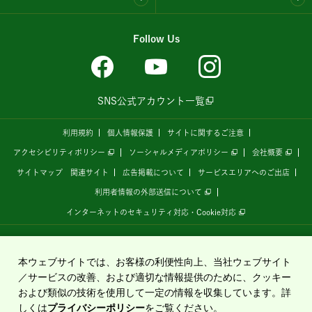
Follow Us
SNS公式アカウント一覧
利用規約
個人情報保護
サイトに関するご注意
アクセシビリティポリシー
ソーシャルメディアポリシー
会社概要
サイトマップ
関連サイト
広告掲載について
サービスエリアへのご出店
利用者情報の外部送信について
インターネットのセキュリティ対応・Cookie対応
全国の高速道路情報サイト
「ドラぷら E-NEXCOドライブプラザ」
は、
NEXCO東日本
が
運営しています。
本ウェブサイトでは、お客様の利便性向上、当社ウェブサイト
／サービスの改善、および適切な情報提供のために、クッキー
および類似の技術を使用して一定の情報を収集しています。詳
Copyright©2020 East Nippon Expressway Company Limited
しくは
プライバシーポリシー
をご覧ください。
All Rights Reserved.