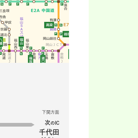
下関方面
次
のIC
千代田