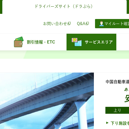
ドライバーズサイト
（ドラぷら）
お問い合わせ
Q&A
マイルート確
割引情報・ETC
サービスエリア
中国自動車
あ
上り
下り施設