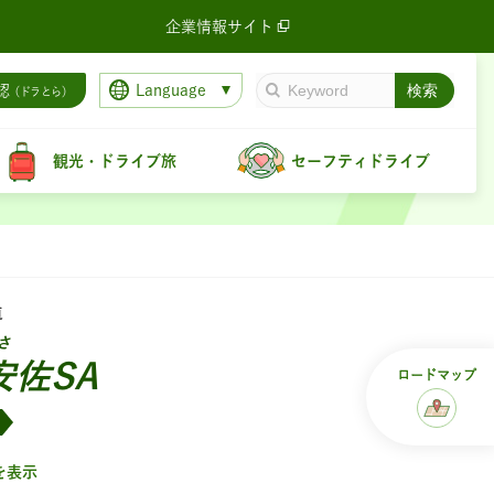
企業情報サイト
Language
認
（ドラとら）
観光・ドライブ旅
セーフティドライブ
道
さ
安佐SA
ロード
マップ
を表示