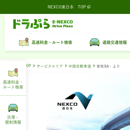
NEXCO東日本
TOP
高速料金・ルート検索
道路交通情報
ドラぷらTOP
サービスエリア
中国自動車道
安佐SA・上り
高速料金・
ルート
検索
渋滞・
規制情報