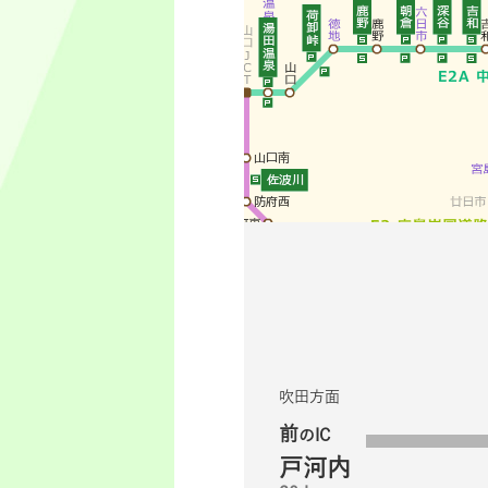
吹田方面
前
のIC
戸河内