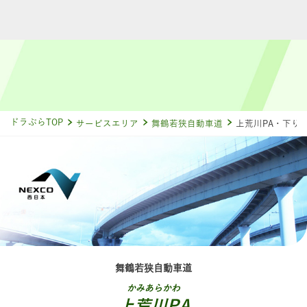
ドラぷらTOP
サービスエリア
舞鶴若狭自動車道
上荒川PA・下り
舞鶴若狭自動車道
かみあらかわ
上荒川PA