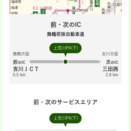
前・次のIC
舞鶴若狭自動車道
上荒川PA(下)
舞鶴方面
吉川方面
前
次
のIC
のIC
吉川ＪＣＴ
三田西
0.5 km
2.8 km
前・次のサービスエリア
上荒川PA(下)