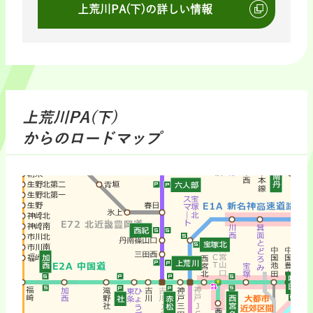
上荒川PA(下)の詳しい情報
上荒川PA(下)
からのロードマップ