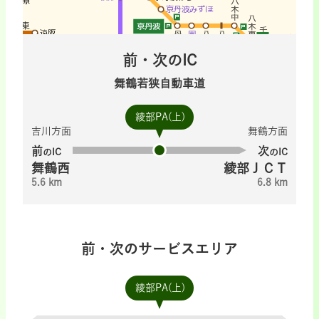
前・次のIC
舞鶴若狭自動車道
綾部PA(上)
吉川方面
舞鶴方面
前
次
のIC
のIC
舞鶴西
綾部ＪＣＴ
5.6 km
6.8 km
前・次のサービスエリア
綾部PA(上)