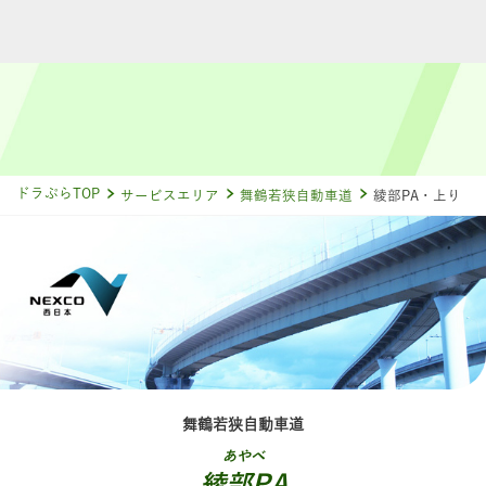
ドラぷらTOP
サービスエリア
舞鶴若狭自動車道
綾部PA・上り
舞鶴若狭自動車道
あやべ
綾部PA