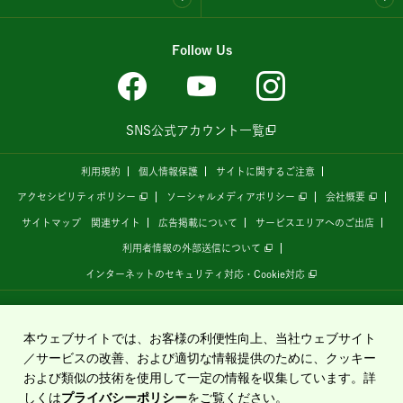
Follow Us
SNS公式アカウント一覧
利用規約
個人情報保護
サイトに関するご注意
アクセシビリティポリシー
ソーシャルメディアポリシー
会社概要
サイトマップ
関連サイト
広告掲載について
サービスエリアへのご出店
利用者情報の外部送信について
インターネットのセキュリティ対応・Cookie対応
全国の高速道路情報サイト
「ドラぷら E-NEXCOドライブプラザ」
は、
NEXCO東日本
が
運営しています。
本ウェブサイトでは、お客様の利便性向上、当社ウェブサイト
／サービスの改善、および適切な情報提供のために、クッキー
および類似の技術を使用して一定の情報を収集しています。詳
Copyright©2020 East Nippon Expressway Company Limited
しくは
プライバシーポリシー
をご覧ください。
All Rights Reserved.