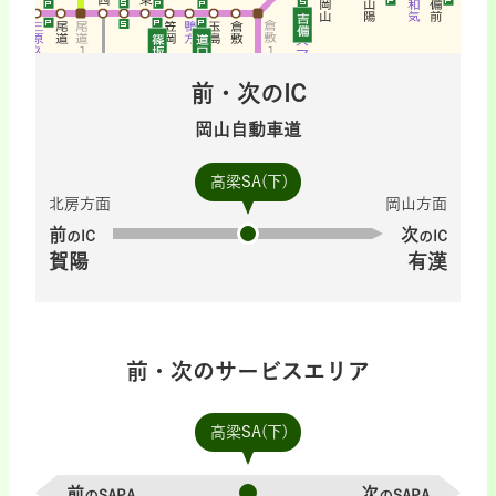
前・次のIC
岡山自動車道
高梁SA(下)
北房方面
岡山方面
前
次
のIC
のIC
賀陽
有漢
前・次のサービスエリア
高梁SA(下)
前
次
のSAPA
のSAPA