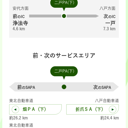
二戸PA(下)
安代方面
八戸方面
前
次
のIC
のIC
浄法寺
一戸
4.6 km
7.3 km
前・次のサービスエリア
二戸PA(下)
前
次
のSAPA
のSAPA
東北自動車道
八戸自動車道
畑ＰＡ（下）
折爪ＳＡ（下）
約26.2 km
約24.4 km
東北自動車道