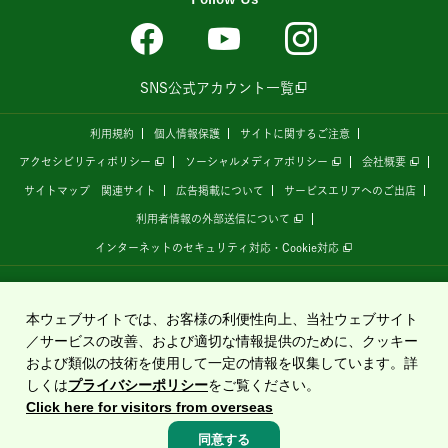
SNS公式アカウント一覧
利用規約
個人情報保護
サイトに関するご注意
アクセシビリティポリシー
ソーシャルメディアポリシー
会社概要
サイトマップ
関連サイト
広告掲載について
サービスエリアへのご出店
利用者情報の外部送信について
インターネットのセキュリティ対応・Cookie対応
全国の高速道路情報サイト
「ドラぷら E-NEXCOドライブプラザ」
は、
NEXCO東日本
が
運営しています。
本ウェブサイトでは、お客様の利便性向上、当社ウェブサイト
／サービスの改善、および適切な情報提供のために、クッキー
および類似の技術を使用して一定の情報を収集しています。詳
Copyright©2020 East Nippon Expressway Company Limited
しくは
プライバシーポリシー
をご覧ください。
All Rights Reserved.
Click here for visitors from overseas
同意する