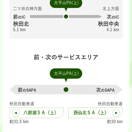
太平山PA(上)
二ツ井白神方面
北上方面
前
次
のIC
のIC
秋田北
秋田中央
5.1 km
4.1 km
前・次のサービスエリア
太平山PA(上)
前
次
のSAPA
のSAPA
秋田自動車道
秋田自動車道
八郎湖ＳＡ（上）
西仙北ＳＡ（上）
約32.5 km
約30 km