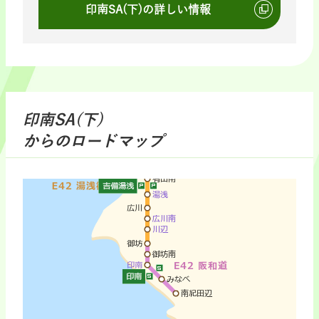
印南SA(下)の詳しい情報
印南SA(下)
からのロードマップ