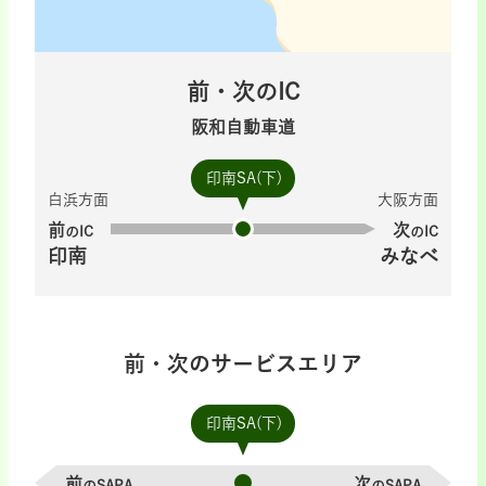
前・次のIC
阪和自動車道
印南SA(下)
白浜方面
大阪方面
前
次
のIC
のIC
印南
みなべ
前・次のサービスエリア
印南SA(下)
前
次
のSAPA
のSAPA