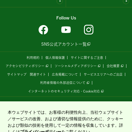
Follow Us
SNS公式アカウント一覧
利用規約
個人情報保護
サイトに関するご注意
アクセシビリティポリシー
ソーシャルメディアポリシー
会社概要
サイトマップ
関連サイト
広告掲載について
サービスエリアへのご出店
利用者情報の外部送信について
インターネットのセキュリティ対応・Cookie対応
全国の高速道路情報サイト
「ドラぷら E-NEXCOドライブプラザ」
は、
NEXCO東日本
が
運営しています。
本ウェブサイトでは、お客様の利便性向上、当社ウェブサイト
／サービスの改善、および適切な情報提供のために、クッキー
および類似の技術を使用して一定の情報を収集しています。詳
Copyright©2020 East Nippon Expressway Company Limited
しくは
プライバシーポリシー
をご覧ください。
All Rights Reserved.