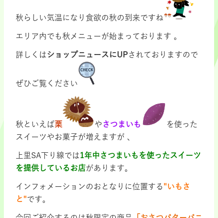
秋らしい気温になり食欲の秋の到来ですね
エリア内でも秋メニューが始まっております 。
詳しくは
ショップニュースにUP
されておりますので
ぜひご覧ください
秋といえば
栗
や
さつまいも
を使った
スイーツやお菓子が増えますが 、
上里SA下り線では
1年中さつまいもを使ったスイーツ
を提供しているお店
があります。
インフォメーションのおとなりに位置する
"いもさ
と"
です。
今回ご紹介するのは秋限定の商品
「おさつバターバニ