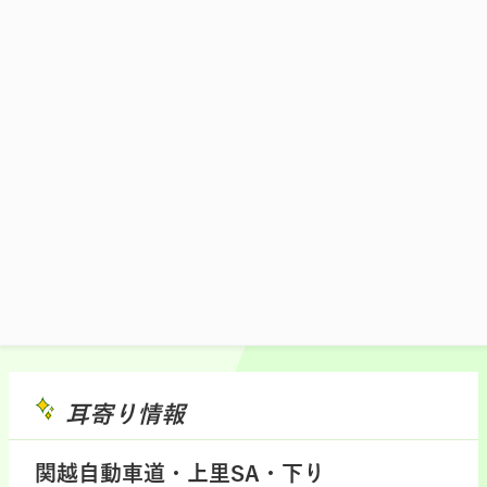
種の姫豚に、特製麻婆をたっぷりと。自家
製ラー油で劇的味変をお楽しみあれ！
1,480円(税込)
施設マップ・サービスメニュー
耳寄り情報
関越自動車道・上里SA・下り