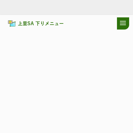
上里SA 下りメニュー
ドラぷらTOP
サービスエリア
関越自動車道
上里SA 下り：耳寄り
関越自動車道
かみさと
上里SA