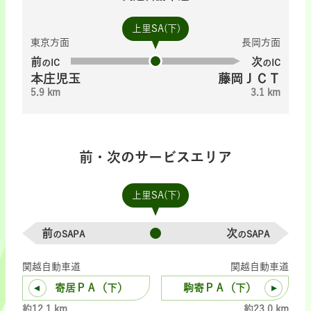
上里SA(下)
東京方面
長岡方面
前
次
のIC
のIC
本庄児玉
藤岡ＪＣＴ
5.9 km
3.1 km
前・次のサービスエリア
上里SA(下)
前
次
のSAPA
のSAPA
関越自動車道
関越自動車道
寄居ＰＡ（下）
駒寄ＰＡ（下）
約12.1 km
約23.0 km